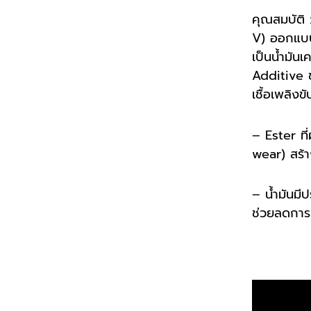
คุณสมบัติ 
V) ออกแบบส
เป็นน้ำมัน
Additive ช
เชื้อเพลิงข
– Ester ที
wear) สร้าง
– น้ำมันมี
ช่วยลดกา