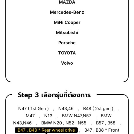
MAZDA
Mercedes-Benz
MiNi Cooper
Mitsubishi
Porsche
TOYOTA
Volvo
Step 3 เลือกรุ่นที่ต้องการ
N47 ( 1st Gen )
,
N43,46
,
B48 ( 2st gen )
,
M47
,
N13
,
BMW N47,N57
,
BMW
N43,N46
,
BMW N20 , N52 , N55
,
B57 , B58
,
B47 , B48 * Rear wheel drive
,
B47 , B38 * Front